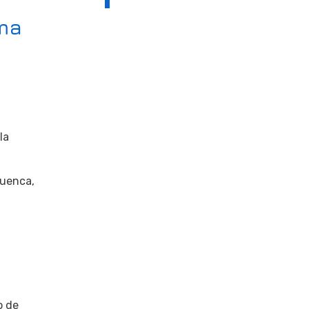
ma
la
Cuenca,
o de