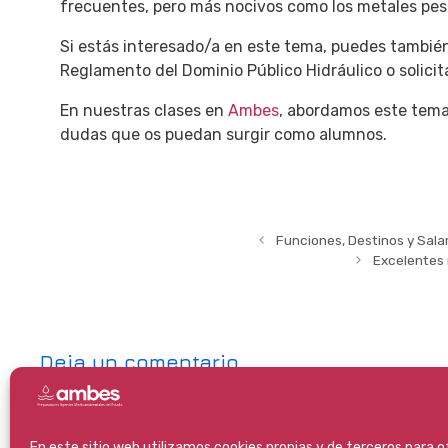
frecuentes, pero más nocivos como los metales pes
Si estás interesado/a en este tema, puedes también
Reglamento del Dominio Público Hidráulico o solici
En nuestras clases en
Ambes
, abordamos este tema
dudas que os puedan surgir como alumnos.
Funciones, Destinos y Sala
Excelentes 
Deja un comentario
Lo siento, debes estar
conectado
para publicar un com
En este sitio web utilizamos cookies propias y de terceros para 