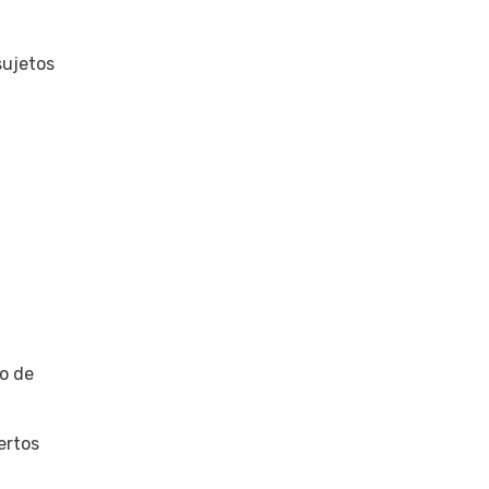
sujetos
to de
ertos