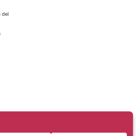
 del
s