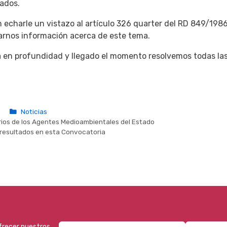
ados.
 echarle un vistazo al artículo 326 quarter del RD 849/1986
tarnos información acerca de este tema.
 en profundidad y llegado el momento resolvemos todas la
Categorías
Noticias
rios de los Agentes Medioambientales del Estado
resultados en esta Convocatoria
entario.
ofrecer nuestros