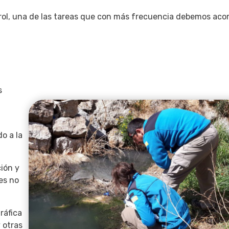
trol, una de las tareas que con más frecuencia debemos ac
s
a
do a la
ión y
es no
ráfica
 otras