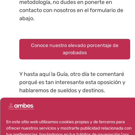
metodología, no dudes en ponerte en
contacto con nosotros en el formulario de
abajo.
Conoce nuestro elevado porcentaje de
aprobados
Y hasta aquí la Guía, otro día te comentaré
porqué es tan interesante esta oposición y
hablaremos de sueldos y destinos.
Espero que te haya resultado útil y ya sabes,
cualquier duda la respondemos aquí
abajo
.
En este sitio web utilizamos cookies propias y de terceros para
ofrecer nuestros servicios y mostrarte publicidad relacionada con
tus preferencias, basándonos en tus hábitos de navegación (por