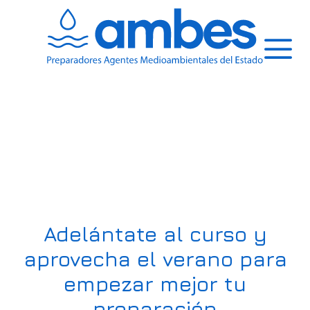
Saltar
al
contenido
Menú
Adelántate al curso y
aprovecha el verano para
empezar mejor tu
preparación