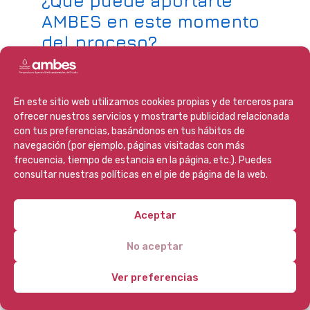
¿Qué puede aportarte
AMBES en este momento
del proceso?
Cuando alguien empieza una
oposición
, lo que más necesita no es
En este sitio web utilizamos cookies propias y de terceros para
ofrecer nuestros servicios y mostrarte publicidad relacionada
solo información. Necesita estructura,
con tus preferencias, basándonos en tus hábitos de
dirección y una sensación clara de que
navegación (por ejemplo, páginas visitadas con más
está invirtiendo su tiempo en pasos
frecuencia, tiempo de estancia en la página, etc.). Puedes
que tienen sentido.
consultar nuestras políticas en el pie de página de la web.
Esta promoción responde justo a
Aceptar
eso
. No te deja esperando al arranque
oficial sin más. Te permite entrar ya en
No aceptar
contenidos, empezar a familiarizarte
Ver preferencias
con el sistema y aprovechar un periodo
que suele desaprovecharse.